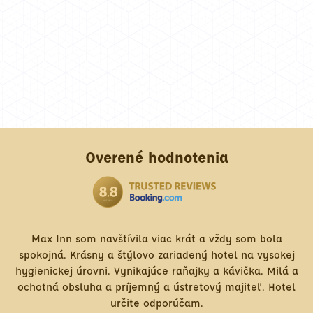
Overené hodnotenia
ax Inn som navštívila viac krát a vždy som bola
kojná. Krásny a štýlovo zariadený hotel na vysokej
nons
enickej úrovni. Vynikajúce raňajky a kávička. Milá a
tent
otná obsluha a príjemný a ústretový majiteľ. Hotel
bud
určite odporúčam.