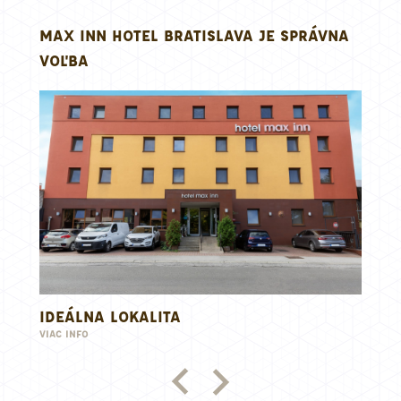
MAX INN HOTEL BRATISLAVA JE SPRÁVNA
VOĽBA
DEÁLNA LOKALITA
MODERNÉ
AC INFO
VIAC INFO