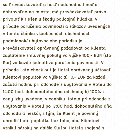
sa Prevádzkovateľ a hosť nedohodnú hneď a
dobrovoľne na mieste, má prevádzkovateľ právo
privolať k riešeniu škody policajnú hliadku. V
prípade porušenia povinností a zákazov uvedených
v tomto článku všeobecných obchodných
podmienok/ ubytovacieho poriadku je
Prevádzkovateľ oprávnený požadovať od klienta
zaplatenie zmluvnej pokuty vo výške 100,- EUR (sto
Eur) za každé jednotlivé porušenie povinností. V
prípade Late check out je Hotel oprávnený účtovať
Klientovi poplatok vo výške: a) 10,- EUR za každú
začatú hodinu pri odchode z ubytovania v Hoteli do
14:00 hod. dohodnutého dňa odchodu; b) 100% z
ceny izby uvedenej v cenníku Hotela pri odchode z
ubytovania v Hoteli po 17:00 hod. dohodnutého dňa
odchodu a neskôr, s tým, že Klient je povinný
uhradiť tieto poplatky bez toho, aby Klientovi
vznikli nároky na ďalšie Služby Hotela spojené s