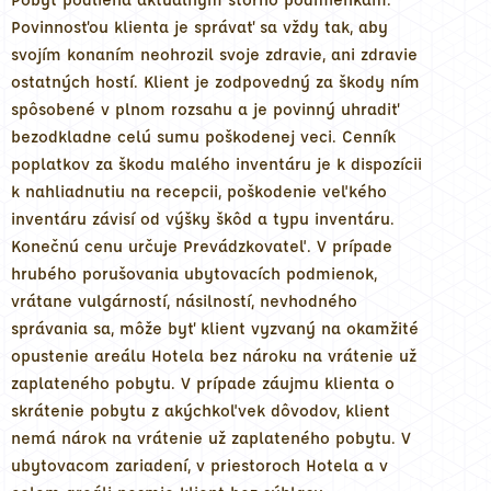
Povinnosťou klienta je správať sa vždy tak, aby
svojím konaním neohrozil svoje zdravie, ani zdravie
ostatných hostí. Klient je zodpovedný za škody ním
spôsobené v plnom rozsahu a je povinný uhradiť
bezodkladne celú sumu poškodenej veci. Cenník
poplatkov za škodu malého inventáru je k dispozícii
k nahliadnutiu na recepcii, poškodenie veľkého
inventáru závisí od výšky škôd a typu inventáru.
Konečnú cenu určuje Prevádzkovateľ. V prípade
hrubého porušovania ubytovacích podmienok,
vrátane vulgárností, násilností, nevhodného
správania sa, môže byť klient vyzvaný na okamžité
opustenie areálu Hotela bez nároku na vrátenie už
zaplateného pobytu. V prípade záujmu klienta o
skrátenie pobytu z akýchkoľvek dôvodov, klient
nemá nárok na vrátenie už zaplateného pobytu. V
ubytovacom zariadení, v priestoroch Hotela a v