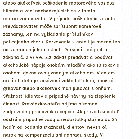
alebo akékoľvek poškodenie motorového vozidla
klienta a vecí nachádzajúcich sa v tomto
motorovom vozidle. V prípade poškodenia vozidla
Prevádzkovateľ môže sprístupniť kamerové
záznamy, len na vyžiadanie príslušníkov
policajného zboru. Parkovanie v areáli je možné len
na vyhradených miestach. Personál má podľa
zákona č. 219/1996 Z.z. zákaz predávať a podávať
alkoholické nápoje osobám mladším ako 18 rokov a
osobám zjavne ovplyvneným alkoholom. V celom
areáli hotela je zakázané zakladať oheň, ohniská,
grilovať alebo akokoľvek manipulovať s ohňom.
Sťažnosti klientov a prípadné návrhy na zlepšenie
činnosti Prevádzkovateľa prijíma písomne
zodpovedný pracovník recepcie. Ak prevádzkovateľ
odstráni prípadné vady a nedostatky služieb do 24
hodín od podania sťažnosti, klientovi nevzniká
nárok na kompenzáciu ani náhradu škody. V