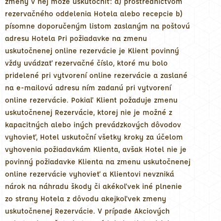
zmeny v nej môže uskutočniť: a) prostredníctvom
rezervačného oddelenia Hotela alebo recepcie b)
písomne doporučeným listom zaslaným na poštovú
adresu Hotela Pri požiadavke na zmenu
uskutočnenej online rezervácie je Klient povinný
vždy uvádzať rezervačné číslo, ktoré mu bolo
pridelené pri vytvorení online rezervácie a zaslané
na e-mailovú adresu ním zadanú pri vytvorení
online rezervácie. Pokiaľ Klient požaduje zmenu
uskutočnenej Rezervácie, ktorej nie je možné z
kapacitných alebo iných prevádzkových dôvodov
vyhovieť, Hotel uskutoční všetky kroky za účelom
vyhovenia požiadavkám Klienta, avšak Hotel nie je
povinný požiadavke Klienta na zmenu uskutočnenej
online rezervácie vyhovieť a Klientovi nevzniká
nárok na náhradu škody či akékoľvek iné plnenie
zo strany Hotela z dôvodu akejkoľvek zmeny
uskutočnenej Rezervácie. V prípade Akciových