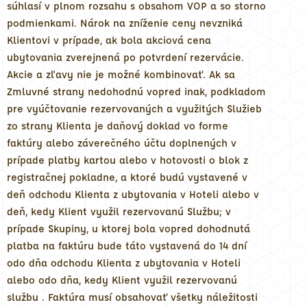
súhlasí v plnom rozsahu s obsahom VOP a so storno
podmienkami. Nárok na zníženie ceny nevzniká
Klientovi v prípade, ak bola akciová cena
ubytovania zverejnená po potvrdení rezervácie.
Akcie a zľavy nie je možné kombinovať. Ak sa
Zmluvné strany nedohodnú vopred inak, podkladom
pre vyúčtovanie rezervovaných a využitých Služieb
zo strany Klienta je daňový doklad vo forme
faktúry alebo záverečného účtu doplnených v
prípade platby kartou alebo v hotovosti o blok z
registračnej pokladne, a ktoré budú vystavené v
deň odchodu Klienta z ubytovania v Hoteli alebo v
deň, kedy Klient využil rezervovanú Službu; v
prípade Skupiny, u ktorej bola vopred dohodnutá
platba na faktúru bude táto vystavená do 14 dní
odo dňa odchodu Klienta z ubytovania v Hoteli
alebo odo dňa, kedy Klient využil rezervovanú
službu . Faktúra musí obsahovať všetky náležitosti