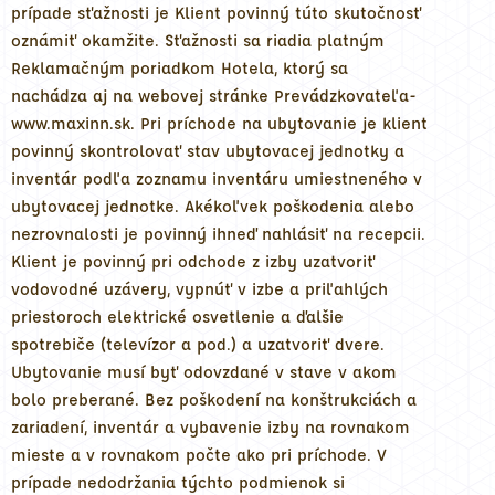
prípade sťažnosti je Klient povinný túto skutočnosť
oznámiť okamžite. Sťažnosti sa riadia platným
Reklamačným poriadkom Hotela, ktorý sa
nachádza aj na webovej stránke Prevádzkovateľa-
www.maxinn.sk. Pri príchode na ubytovanie je klient
povinný skontrolovať stav ubytovacej jednotky a
inventár podľa zoznamu inventáru umiestneného v
ubytovacej jednotke. Akékoľvek poškodenia alebo
nezrovnalosti je povinný ihneď nahlásiť na recepcii.
Klient je povinný pri odchode z izby uzatvoriť
vodovodné uzávery, vypnúť v izbe a priľahlých
priestoroch elektrické osvetlenie a ďalšie
spotrebiče (televízor a pod.) a uzatvoriť dvere.
Ubytovanie musí byť odovzdané v stave v akom
bolo preberané. Bez poškodení na konštrukciách a
zariadení, inventár a vybavenie izby na rovnakom
mieste a v rovnakom počte ako pri príchode. V
prípade nedodržania týchto podmienok si