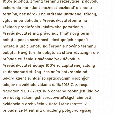
100% zálohou. Zmena termínu rezervácie: Z dôvodu
ochorenia má klient možnosť požiadať o zmenu
termínu, bez nároku na vrátenie uhradenej zálohy,
výlučne po dohode s Prevádzkovateľom a na
základe predloženia lekárskeho potvrdenia.
Prevádzkovateľ má právo navrhnúť nový termín
pobytu, podľa sezónnosti, dostupných kapacít
hotela a určiť lehotu na čerpanie nového termínu
pobytu. Nový termín pobytu sa stáva záväzným a v
prípade zrušenia z akéhokoľvek dôvodu si
Prevádzkovateľ účtuje 100% zo zaplatenej zálohy
za dohodnuté služby. Zaslaním potvrdenia od
lekára klient súhlasí so spracovaním osobných
údajov na základe zákona č. 18/2018 Z. z. resp.
Nariadenia EU 679/2016 o ochrane osobných údajov
pre účely zákonných spracovateľských činností
evidencie a archivácie v Hoteli Max Inn***. V
prípade, že klient má uhradený pobyt vo vyššej