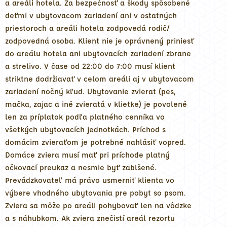
a areáli hotela. Za bezpečnosť a škody spôsobené
deťmi v ubytovacom zariadení ani v ostatných
priestoroch a areáli hotela zodpovedá rodič/
zodpovedná osoba. Klient nie je oprávnený priniesť
do areálu hotela ani ubytovacích zariadení zbrane
a strelivo. V čase od 22:00 do 7:00 musí klient
striktne dodržiavať v celom areáli aj v ubytovacom
zariadení nočný kľud. Ubytovanie zvierat (pes,
mačka, zajac a iné zvieratá v klietke) je povolené
len za príplatok podľa platného cenníka vo
všetkých ubytovacích jednotkách. Príchod s
domácim zvieraťom je potrebné nahlásiť vopred.
Domáce zviera musí mať pri príchode platný
očkovací preukaz a nesmie byť zablšené.
Prevádzkovateľ má právo usmerniť klienta vo
výbere vhodného ubytovania pre pobyt so psom.
Zviera sa môže po areáli pohybovať len na vôdzke
a s náhubkom. Ak zviera znečistí areál rezortu