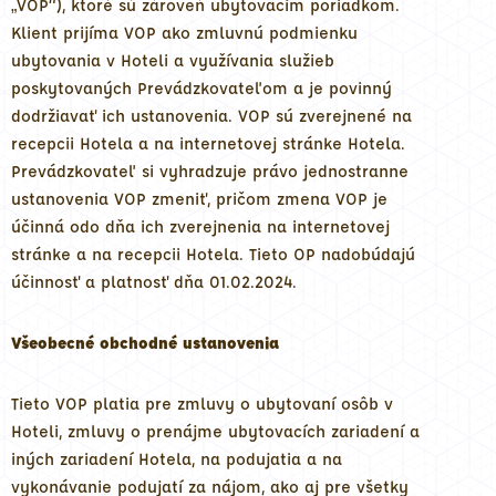
„VOP“), ktoré sú zároveň ubytovacím poriadkom.
Klient prijíma VOP ako zmluvnú podmienku
ubytovania v Hoteli a využívania služieb
poskytovaných Prevádzkovateľom a je povinný
dodržiavať ich ustanovenia. VOP sú zverejnené na
recepcii Hotela a na internetovej stránke Hotela.
Prevádzkovateľ si vyhradzuje právo jednostranne
ustanovenia VOP zmeniť, pričom zmena VOP je
účinná odo dňa ich zverejnenia na internetovej
stránke a na recepcii Hotela. Tieto OP nadobúdajú
účinnosť a platnosť dňa 01.02.2024.
Všeobecné obchodné ustanovenia
Tieto VOP platia pre zmluvy o ubytovaní osôb v
Hoteli, zmluvy o prenájme ubytovacích zariadení a
iných zariadení Hotela, na podujatia a na
vykonávanie podujatí za nájom, ako aj pre všetky