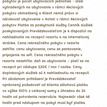
pobytov je počet ubytovacích jednotiek - izieb
vyhradených na ubytovanie v rámci Akciových
pobytov obmedzený a Klient nemá právo si
nárokovať ubytovanie v Hoteli v rámci Akciových
pobytov Platba za poskytnuté služby Cenník služieb
poskytovaných Prevádzkovateľom je k dispozícii na
nahliadnutie na recepcii rezortu a na internetovej
stránke. Cena rekreačného pobytu v rezorte
zahŕňa: cenu ubytovania, cenu za parkovanie,
pripojenie na wifi. Cena rekreačného pobytu v
rezorte nezahŕňa: daň za ubytovanie – platí sa na
recepcii pri nástupe 3,50€ / noc / osoba. Ceny
doplnkových služieb sú k nahliadnutiu na recepcii.
Pri záväznom prihlásení je Prevádzkovateľ
oprávnený požadovať od klienta zálohovú platbu
vo výške 100% z celkovej sumy s úhradou do 24
hodín od potvrdenia rezervácie. Najneskôr však 48
hodín pred nástupom na pobyt musí byť platba