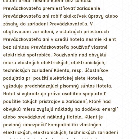
celom areáli nesmie klient bez súhlasu
Prevádzkovateľa premiestňovať zariadenie
Prevádzkovateľa ani robiť akékoľvek úpravy alebo
zásahy do zariadení Prevádzkovateľa. V
ubytovacom zariadení, v ostatných priestoroch
Prevádzkovateľa ani v areáli hotela nesmie klient
bez súhlasu Prevádzkovateľa používať vlastné
elektrické spotrebiče. Používanie nad obvyklú
mieru vlastných elektrických, elektronických,
technických zariadení Klienta, resp. účastníkov
podujatia pri použití elektrickej siete Hotela,
vyžaduje predchádzajúci písomný súhlas Hotela.
Hotel si vyhradzuje právo osobitne spoplatniť
použitie takých prístrojov a zariadení, ktoré nad
obvyklú mieru zvyšujú náklady na dodávku energií
alebo prevádzkové náklady Hotela. Klient je
povinný zabezpečiť kompatibilitu vlastných
elektrických, elektronických, technických zariadení