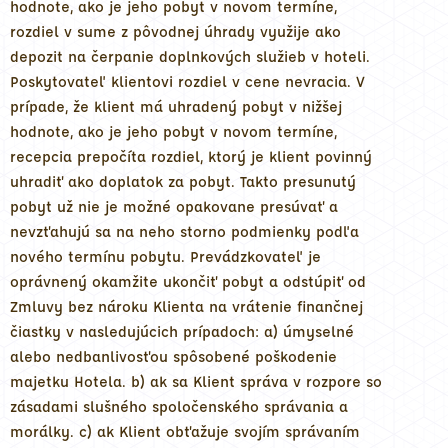
hodnote, ako je jeho pobyt v novom termíne,
rozdiel v sume z pôvodnej úhrady využije ako
depozit na čerpanie doplnkových služieb v hoteli.
Poskytovateľ klientovi rozdiel v cene nevracia. V
prípade, že klient má uhradený pobyt v nižšej
hodnote, ako je jeho pobyt v novom termíne,
recepcia prepočíta rozdiel, ktorý je klient povinný
uhradiť ako doplatok za pobyt. Takto presunutý
pobyt už nie je možné opakovane presúvať a
nevzťahujú sa na neho storno podmienky podľa
nového termínu pobytu. Prevádzkovateľ je
oprávnený okamžite ukončiť pobyt a odstúpiť od
Zmluvy bez nároku Klienta na vrátenie finančnej
čiastky v nasledujúcich prípadoch: a) úmyselné
alebo nedbanlivosťou spôsobené poškodenie
majetku Hotela. b) ak sa Klient správa v rozpore so
zásadami slušného spoločenského správania a
morálky. c) ak Klient obťažuje svojím správaním