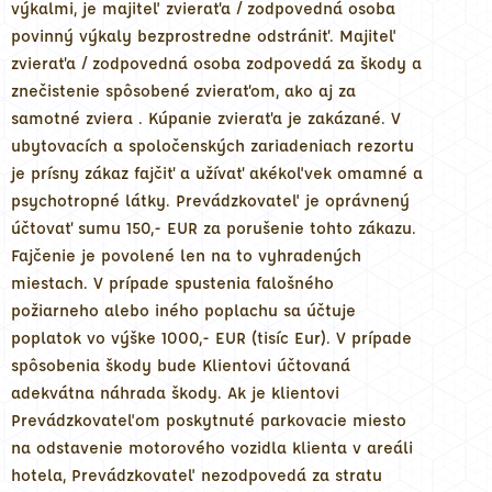
výkalmi, je majiteľ zvieraťa / zodpovedná osoba
povinný výkaly bezprostredne odstrániť. Majiteľ
zvieraťa / zodpovedná osoba zodpovedá za škody a
znečistenie spôsobené zvieraťom, ako aj za
samotné zviera . Kúpanie zvieraťa je zakázané. V
ubytovacích a spoločenských zariadeniach rezortu
je prísny zákaz fajčiť a užívať akékoľvek omamné a
psychotropné látky. Prevádzkovateľ je oprávnený
účtovať sumu 150,- EUR za porušenie tohto zákazu.
Fajčenie je povolené len na to vyhradených
miestach. V prípade spustenia falošného
požiarneho alebo iného poplachu sa účtuje
poplatok vo výške 1000,- EUR (tisíc Eur). V prípade
spôsobenia škody bude Klientovi účtovaná
adekvátna náhrada škody. Ak je klientovi
Prevádzkovateľom poskytnuté parkovacie miesto
na odstavenie motorového vozidla klienta v areáli
hotela, Prevádzkovateľ nezodpovedá za stratu