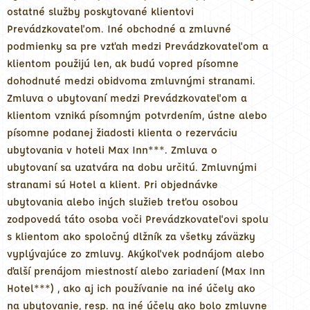
ostatné služby poskytované klientovi
Prevádzkovateľom. Iné obchodné a zmluvné
podmienky sa pre vzťah medzi Prevádzkovateľom a
klientom použijú len, ak budú vopred písomne
dohodnuté medzi obidvoma zmluvnými stranami.
Zmluva o ubytovaní medzi Prevádzkovateľom a
klientom vzniká písomným potvrdením, ústne alebo
písomne podanej žiadosti klienta o rezerváciu
ubytovania v hoteli Max Inn***. Zmluva o
ubytovaní sa uzatvára na dobu určitú. Zmluvnými
stranami sú Hotel a klient. Pri objednávke
ubytovania alebo iných služieb treťou osobou
zodpovedá táto osoba voči Prevádzkovateľovi spolu
s klientom ako spoločný dlžník za všetky záväzky
vyplývajúce zo zmluvy. Akýkoľvek podnájom alebo
ďalší prenájom miestností alebo zariadení (Max Inn
Hotel***) , ako aj ich používanie na iné účely ako
na ubytovanie, resp. na iné účely ako bolo zmluvne