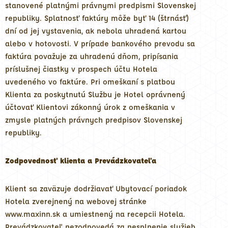
stanovené platnými právnymi predpismi Slovenskej
republiky. Splatnosť faktúry môže byť 14 (štrnásť)
dní od jej vystavenia, ak nebola uhradená kartou
alebo v hotovosti. V prípade bankového prevodu sa
faktúra považuje za uhradenú dňom, pripísania
príslušnej čiastky v prospech účtu Hotela
uvedeného vo faktúre. Pri omeškaní s platbou
Klienta za poskytnutú Službu je Hotel oprávnený
účtovať Klientovi zákonný úrok z omeškania v
zmysle platných právnych predpisov Slovenskej
republiky.
Zodpovednosť klienta a Prevádzkovateľa
Klient sa zaväzuje dodržiavať Ubytovací poriadok
Hotela zverejnený na webovej stránke
www.maxinn.sk a umiestnený na recepcii Hotela.
Prevádzkovateľ nezodpovedá za nesplnenie služieb