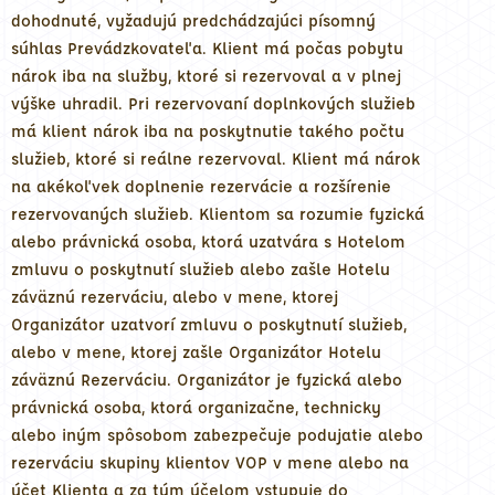
dohodnuté, vyžadujú predchádzajúci písomný
súhlas Prevádzkovateľa. Klient má počas pobytu
nárok iba na služby, ktoré si rezervoval a v plnej
výške uhradil. Pri rezervovaní doplnkových služieb
má klient nárok iba na poskytnutie takého počtu
služieb, ktoré si reálne rezervoval. Klient má nárok
na akékoľvek doplnenie rezervácie a rozšírenie
rezervovaných služieb. Klientom sa rozumie fyzická
alebo právnická osoba, ktorá uzatvára s Hotelom
zmluvu o poskytnutí služieb alebo zašle Hotelu
záväznú rezerváciu, alebo v mene, ktorej
Organizátor uzatvorí zmluvu o poskytnutí služieb,
alebo v mene, ktorej zašle Organizátor Hotelu
záväznú Rezerváciu. Organizátor je fyzická alebo
právnická osoba, ktorá organizačne, technicky
alebo iným spôsobom zabezpečuje podujatie alebo
rezerváciu skupiny klientov VOP v mene alebo na
účet Klienta a za tým účelom vstupuje do