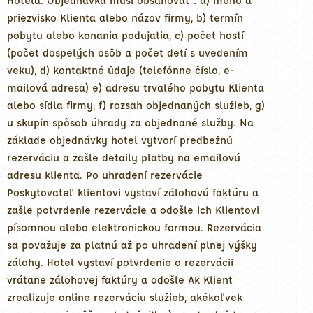
Hotela. Objednávka musí obsahovať : a) meno a
priezvisko Klienta alebo názov firmy, b) termín
pobytu alebo konania podujatia, c) počet hostí
(počet dospelých osôb a počet detí s uvedením
veku), d) kontaktné údaje (telefónne číslo, e-
mailová adresa) e) adresu trvalého pobytu Klienta
alebo sídla firmy, f) rozsah objednaných služieb, g)
u skupín spôsob úhrady za objednané služby. Na
základe objednávky hotel vytvorí predbežnú
rezerváciu a zašle detaily platby na emailovú
adresu klienta. Po uhradení rezervácie
Poskytovateľ klientovi vystaví zálohovú faktúru a
zašle potvrdenie rezervácie a odošle ich Klientovi
písomnou alebo elektronickou formou. Rezervácia
sa považuje za platnú až po uhradení plnej výšky
zálohy. Hotel vystaví potvrdenie o rezervácii
vrátane zálohovej faktúry a odošle Ak Klient
zrealizuje online rezerváciu služieb, akékoľvek