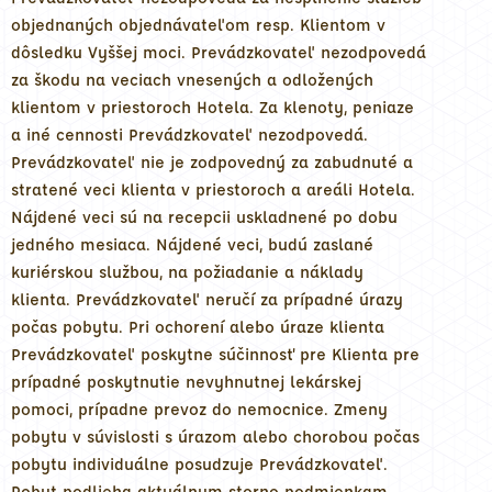
objednaných objednávateľom resp. Klientom v
dôsledku Vyššej moci. Prevádzkovateľ nezodpovedá
za škodu na veciach vnesených a odložených
klientom v priestoroch Hotela. Za klenoty, peniaze
a iné cennosti Prevádzkovateľ nezodpovedá.
Prevádzkovateľ nie je zodpovedný za zabudnuté a
stratené veci klienta v priestoroch a areáli Hotela.
Nájdené veci sú na recepcii uskladnené po dobu
jedného mesiaca. Nájdené veci, budú zaslané
kuriérskou službou, na požiadanie a náklady
klienta. Prevádzkovateľ neručí za prípadné úrazy
počas pobytu. Pri ochorení alebo úraze klienta
Prevádzkovateľ poskytne súčinnosť pre Klienta pre
prípadné poskytnutie nevyhnutnej lekárskej
pomoci, prípadne prevoz do nemocnice. Zmeny
pobytu v súvislosti s úrazom alebo chorobou počas
pobytu individuálne posudzuje Prevádzkovateľ.
Pobyt podlieha aktuálnym storno podmienkam.