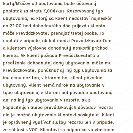
karty/kľúčov od ubytovania bude účtovaný
poplatok za stratu 5,00€/kus. Rezervovaný typ
ubytovania, na ktorý sa klient nedostaví najneskôr
do 22:00 hod dohodnutého dňa príjazdu klienta,
môže Prevádzkovateľ prenajať tretej osobe. To
neplatí v prípade, ak bol medzi Prevádzkovateľom
a klientom výslovne dohodnutý neskorší príchod
klienta. Ak klient požiada Prevádzkovateľa o
predĺženie dohodnutej doby ubytovania, môže mu
Prevádzkovateľ ponúknuť aj iný typ ubytovania za
inú cenu než ten, v ktorom bol klient pôvodne
ubytovaný. Klient nemá nárok na ubytovanie v
type ubytovania, v ktorom bol pôvodne ubytovaný
ani na iný typ ubytovania v rezorte, ak z
kapacitných alebo prevádzkových dôvodov rezortu
nie je možné ubytovanie klientovi poskytnúť. Klient
je oprávnený využívať služby rezortu len v prípade,
že súhlasí s VOP. Klientovi sa odporúča vo vlastnom