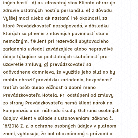
iných hostí . d) ak zdravotný stav Klienta ohrozuje
zdravie ostatných hostí a personálu. e) z dôvodu
Vyššej moci alebo ak nastanú iné okolnosti, za
ktoré Prevádzkovateľ nezodpovedá, v dôsledku
ktorých sa plnenie zmluvných povinností stane
nemožným; f)klient pri rezervácii ubytovacieho
zariadenia uviedol zavádzajúce alebo nepravdivé
údaje týkajúce sa podstatných skutočností pre
uzavretie zmluvy; g) prevádzkovateľ sa
odôvodnene domnieva, že využitie jeho služieb by
mohlo ohroziť prevádzku zariadenia, bezpečnosť
tretích osôb alebo vážnosť a dobré meno
Prevádzkovateľa Hotela. Pri odstúpení od zmluvy
zo strany Prevádzkovateľa nemá klient nárok na
kompenzáciu ani náhradu škody. Ochrana osobných
údajov Klient v súlade s ustanoveniami zákona č.
18/2018 Z. z. o ochrane osobných údajov v platnom
znení, vyhlasuje, že bol oboznámený s právami a