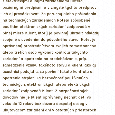
s elektrickými a inými zariadeniami Hotela,
požiarnymi predpismi a v zmysle týchto predpisov
ich aj prevádzkovať. Za poruchy alebo poškodenia
na technických zariadeniach Hotela spôsobené
použitím elektronických zariadení zodpovedá v
plnej miere Klient, ktorý je povinný uhradiť náklady
spojené s uvedením do pôvodného stavu. Hotel je
oprávnený prostredníctvom svojich zamestnancov
alebo tretích osôb vykonať kontrolu takýchto
zariadení a opatrenia na predchádzanie, príp.
zamedzenie vzniku takéhoto stavu a Klient, ako aj
účastníci podujatia, sú povinní takúto kontrolu a
opatrenia strpieť. Za bezpečnosť používaných
technických, elektronických alebo elektrických
zariadení zodpovedá Klient. Z bezpečnostných
dôvodov nie je klient oprávnený nechať deti vo
veku do 12 rokov bez dozoru dospelej osoby v
ubytovacom zariadení ani v ostatných priestoroch