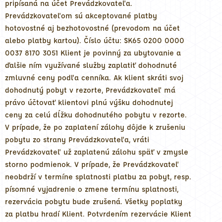
pripísaná na účet Prevádzkovateľa.
Prevádzkovateľom sú akceptované platby
hotovostné aj bezhotovostné (prevodom na účet
alebo platby kartou). Číslo účtu: SK65 0200 0000
0037 8170 3051 Klient je povinný za ubytovanie a
ďalšie ním využívané služby zaplatiť dohodnuté
zmluvné ceny podľa cenníka. Ak klient skráti svoj
dohodnutý pobyt v rezorte, Prevádzkovateľ má
právo účtovať klientovi plnú výšku dohodnutej
ceny za celú dĺžku dohodnutého pobytu v rezorte.
V prípade, že po zaplatení zálohy dôjde k zrušeniu
pobytu zo strany Prevádzkovateľa, vráti
Prevádzkovateľ už zaplatenú zálohu späť v zmysle
storno podmienok. V prípade, že Prevádzkovateľ
neobdrží v termíne splatnosti platbu za pobyt, resp.
písomné vyjadrenie o zmene termínu splatnosti,
rezervácia pobytu bude zrušená. Všetky poplatky
za platbu hradí Klient. Potvrdením rezervácie Klient