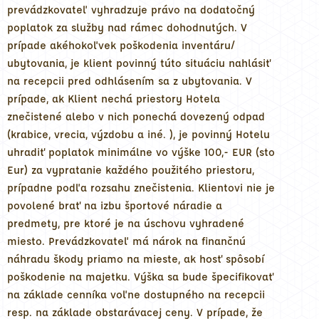
prevádzkovateľ vyhradzuje právo na dodatočný
poplatok za služby nad rámec dohodnutých. V
prípade akéhokoľvek poškodenia inventáru/
ubytovania, je klient povinný túto situáciu nahlásiť
na recepcii pred odhlásením sa z ubytovania. V
prípade, ak Klient nechá priestory Hotela
znečistené alebo v nich ponechá dovezený odpad
(krabice, vrecia, výzdobu a iné. ), je povinný Hotelu
uhradiť poplatok minimálne vo výške 100,- EUR (sto
Eur) za vypratanie každého použitého priestoru,
prípadne podľa rozsahu znečistenia. Klientovi nie je
povolené brať na izbu športové náradie a
predmety, pre ktoré je na úschovu vyhradené
miesto. Prevádzkovateľ má nárok na finančnú
náhradu škody priamo na mieste, ak hosť spôsobí
poškodenie na majetku. Výška sa bude špecifikovať
na základe cenníka voľne dostupného na recepcii
resp. na základe obstarávacej ceny. V prípade, že