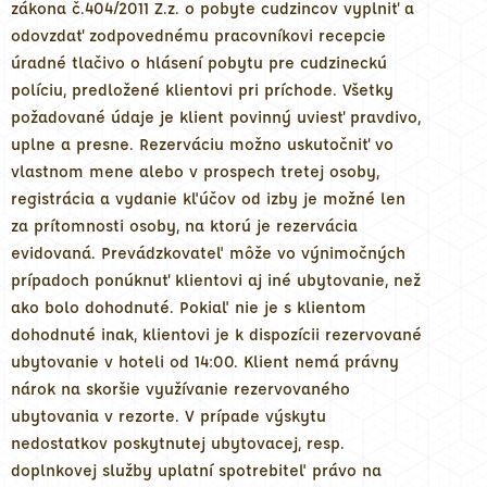
zákona č.404/2011 Z.z. o pobyte cudzincov vyplniť a
odovzdať zodpovednému pracovníkovi recepcie
úradné tlačivo o hlásení pobytu pre cudzineckú
políciu, predložené klientovi pri príchode. Všetky
požadované údaje je klient povinný uviesť pravdivo,
uplne a presne. Rezerváciu možno uskutočniť vo
vlastnom mene alebo v prospech tretej osoby,
registrácia a vydanie kľúčov od izby je možné len
za prítomnosti osoby, na ktorú je rezervácia
evidovaná. Prevádzkovateľ môže vo výnimočných
prípadoch ponúknuť klientovi aj iné ubytovanie, než
ako bolo dohodnuté. Pokiaľ nie je s klientom
dohodnuté inak, klientovi je k dispozícii rezervované
ubytovanie v hoteli od 14:00. Klient nemá právny
nárok na skoršie využívanie rezervovaného
ubytovania v rezorte. V prípade výskytu
nedostatkov poskytnutej ubytovacej, resp.
doplnkovej služby uplatní spotrebiteľ právo na