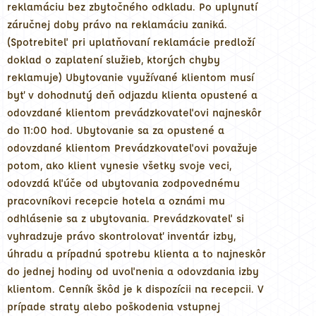
reklamáciu bez zbytočného odkladu. Po uplynutí
záručnej doby právo na reklamáciu zaniká.
(Spotrebiteľ pri uplatňovaní reklamácie predloží
doklad o zaplatení služieb, ktorých chyby
reklamuje) Ubytovanie využívané klientom musí
byť v dohodnutý deň odjazdu klienta opustené a
odovzdané klientom prevádzkovateľovi najneskôr
do 11:00 hod. Ubytovanie sa za opustené a
odovzdané klientom Prevádzkovateľovi považuje
potom, ako klient vynesie všetky svoje veci,
odovzdá kľúče od ubytovania zodpovednému
pracovníkovi recepcie hotela a oznámi mu
odhlásenie sa z ubytovania. Prevádzkovateľ si
vyhradzuje právo skontrolovať inventár izby,
úhradu a prípadnú spotrebu klienta a to najneskôr
do jednej hodiny od uvoľnenia a odovzdania izby
klientom. Cenník škôd je k dispozícii na recepcii. V
prípade straty alebo poškodenia vstupnej